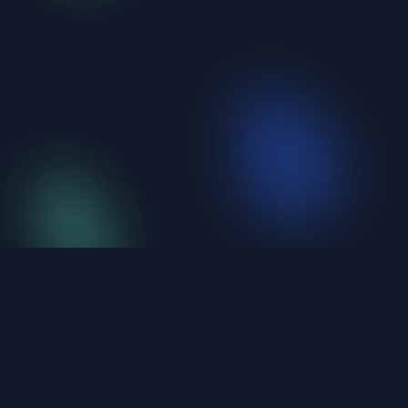
iShellPro
Next-Gen High-Performance SSH Terminal。6
protocols unified, under 20MB, natively compiled.