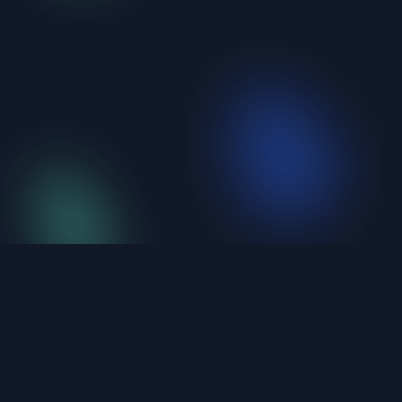
iShellPro
Next-Gen High-Performance SSH Terminal。6
protocols unified, under 20MB, natively compiled.