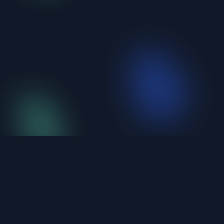
iShellPro
Next-Gen High-Performance SSH Terminal。6
protocols unified, under 20MB, natively compiled.