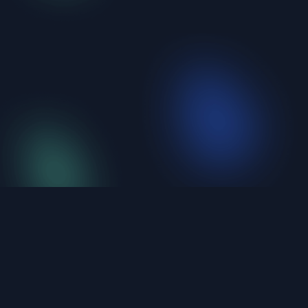
iShellPro
Next-Gen High-Performance SSH Terminal。6
protocols unified, under 20MB, natively compiled.