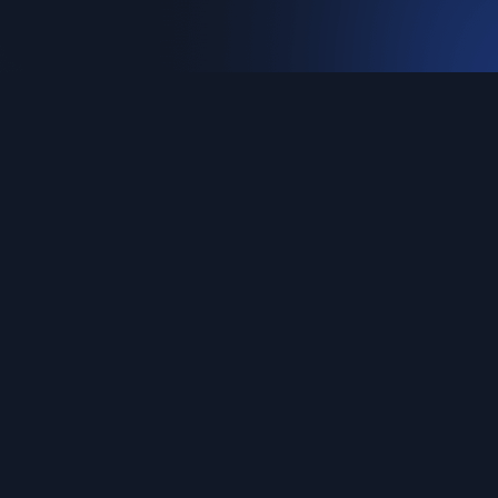
PRODUCT
ABOUT
Features
About
Pricing
Feedback
Updates
Blog
Documentation
NetCloud
Enterprise
Alibaba Cloud
Tencent Cloud