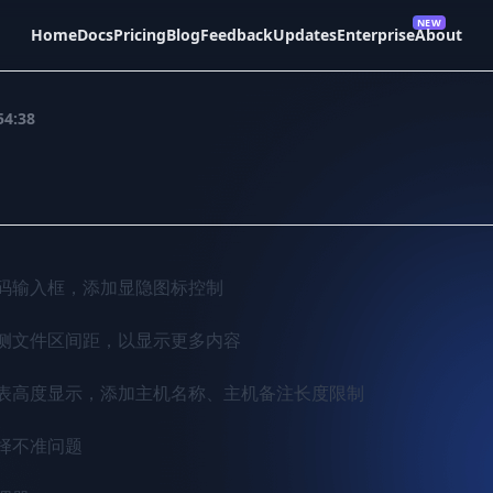
Home
Docs
Pricing
Blog
Feedback
Updates
Enterprise
About
54:38
密码输入框，添加显隐图标控制

右侧文件区间距，以显示更多内容

列表高度显示，添加主机名称、主机备注长度限制

择不准问题
