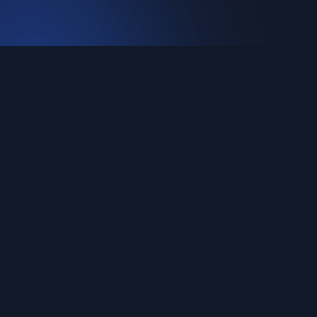
DOWNLOAD
Windows
macOS (M)
macOS (Intel)
Linux
Android
iOS
豫ICP备16022469号-27