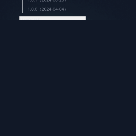
1.0.0（2024-04-04）
MacOS(M)
3.1.55（2026-07-30）
3.1.51（2026-07-19）
iShellPro
3.1.50（2026-07-19）
Next-Gen High-Performance SSH Terminal。6
3.1.47（2026-07-10）
protocols unified, under 20MB, natively compiled.
3.1.46（2026-07-05）
3.1.40（2026-06-06）
3.1.30（2026-05-26）
3.1.10（2026-05-21）
3.0.9（2026-05-02）
3.0.7（2026-04-06）
3.0.6（2026-04-01）
© 2026 iShellPro. All rights reserved.
3.0.5（2026-03-22）