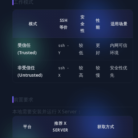
工作模式
安
SSH
性
模式
全
适用场景
等价
能
性
受信任
较
更
内网可信
ssh -
(Trusted)
低
好
环境
Y
非受信任
较
较
安全性优
ssh -
(Untrusted)
高
慢
先
X
前置要求
本地需要安装并运行 X Server：
推荐 X
平台
获取方式
SERVER